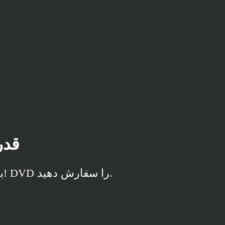
قدر
.را سفارش دهید DVD !با ایمان به اطرافیان خود دلگرم و انگیزه دهید. در این دنیا پیام آور خدا باشید