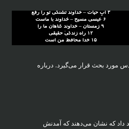
۳ آبِ حیات – خداوند تشنگی تو را رفع
۶ عیسی مسیح – خداوند با ماست
می‌سازد
۹ زمستان – خداوند گناهان ما را
a
۱۲ راه زندگی حقیقی
می‌پوشاند
a
۱۵ خدا محافظ من است
a
a
a
س مورد بحث قرار می‌گیرد. درباره
د داد که نشان می‌دهند که آمدنش