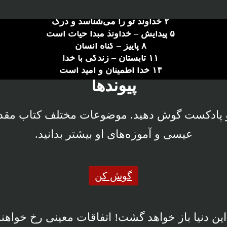
۲ خداوند تو را می‌شناسد و درک
۵ پیدایش – خداوند مبدأ حیات است
می‌کند
۸ پاییز – گناه انسان
a
۱۱ تابستان – زندگی با خدا
a
۱۴ خدا اطمینان و امید است
a
پیوندها
a
a
و و پادکست گوش دهید. موضوعات مختلف کتاب مقد
عیسی و آموزه‌های او بیشتر بدانید.
گوش کن
ن دنیا باز خواهد گشت! اتفاقات معینی رخ خواهن